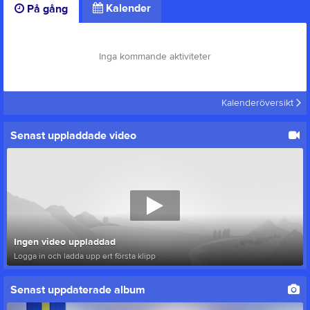
Kalender
På gång
Inga kommande aktiviteter
Kalenderöversikt
Senast uppladdade video
Ingen video uppladdad
Logga in och ladda upp ert första klipp
Senast uppdaterade album