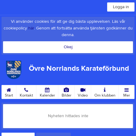
Logga in
Vi använder cookies för att ge dig bästa upplevelsen. Läs vår
cookiepolicy
här
. Genom att fortsätta använda tjänsten godkänner du
denna.
Okej
Övre Norrlands Karateförbund
Start
Kontakt
Kalender
Bilder
Video
Om klubben
Mer
Nyheten hittades inte